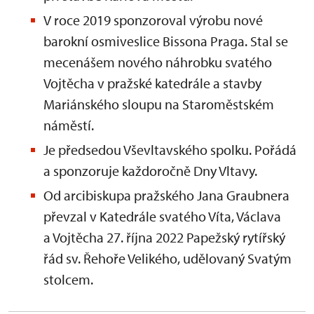
V roce 2019 sponzoroval výrobu nové
barokní osmiveslice Bissona Praga. Stal se
mecenášem nového náhrobku svatého
Vojtěcha v pražské katedrále a stavby
Mariánského sloupu na Staroměstském
náměstí.
Je předsedou Vševltavského spolku. Pořádá
a sponzoruje každoročně Dny Vltavy.
Od arcibiskupa pražského Jana Graubnera
převzal v Katedrále svatého Víta, Václava
a Vojtěcha 27. října 2022 Papežský rytířský
řád sv. Řehoře Velikého, udělovaný Svatým
stolcem.