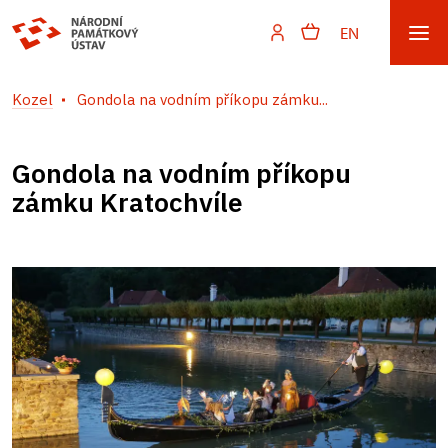
EN
Kozel
Gondola na vodním příkopu zámku...
Gondola na vodním příkopu
zámku Kratochvíle