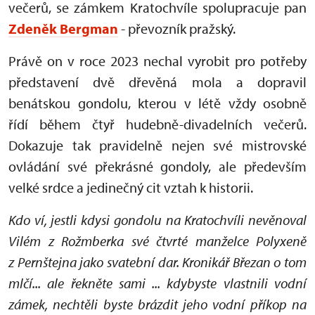
večerů, se zámkem Kratochvíle spolupracuje pan
Zdeněk Bergman
- převozník pražský.
Právě on v roce 2023 nechal vyrobit pro potřeby
představení dvě dřevěná mola a dopravil
benátskou gondolu, kterou v létě vždy osobně
řídí během čtyř hudebně-divadelních večerů.
Dokazuje tak pravidelně nejen své mistrovské
ovládání své překrásné gondoly, ale především
velké srdce a jedinečný cit vztah k historii.
Kdo ví, jestli kdysi gondolu na Kratochvíli nevěnoval
Vilém z Rožmberka své čtvrté manželce Polyxeně
z Pernštejna jako svatební dar. Kronikář Březan o tom
mlčí... ale řekněte sami ... kdybyste vlastnili vodní
zámek, nechtěli byste brázdit jeho vodní příkop na