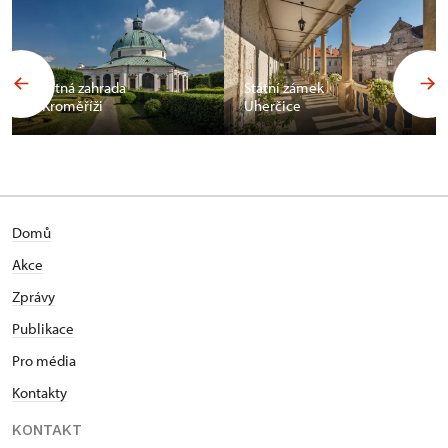
Květná zahrada
Státní zámek
v Kroměříži
Uherčice
Domů
Akce
Zprávy
Publikace
Pro média
Kontakty
KONTAKT