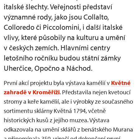
italské šlechty. Veřejnosti představí
významné rody, jako jsou Collalto,
Colloredo či Piccolomini, i další italské
vlivy, které působily na kulturu a umění
v českých zemích. Hlavními centry
letošního ročníku budou státní zámky
Uherčice, Opočno a Náchod.
První akcí projektu byla výstava kamélií v
Květné
zahradě v Kroměříži
. Představila nejen kvetoucí
stromy a keře kamélií, ale i výrobky ze současného
sortimentu sklárny Květná 1794, včetně
historických kusů z jejího muzea. Výstava
odkazovala na umění sklářů z benátského Murana
a připomínala 350. výročí od dokončení první