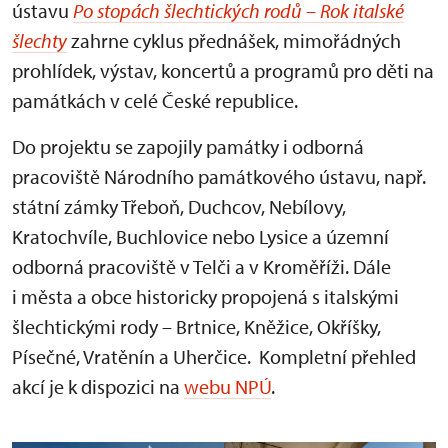
ústavu
P
o stopách šlechtických rodů – Rok italské
šlechty
zahrne cyklus přednášek, mimořádných
prohlídek, výstav, koncertů a programů pro děti na
památkách v celé České republice.
Do projektu se zapojily památky i odborná
pracoviště Národního památkového ústavu, např.
státní zámky Třeboň, Duchcov, Nebílovy,
Kratochvíle, Buchlovice nebo Lysice a územní
odborná pracoviště v Telči a v Kroměříži. Dále
i města a obce historicky propojená s italskými
šlechtickými rody – Brtnice, Kněžice, Okříšky,
Písečné, Vratěnín a Uherčice. Kompletní přehled
akcí je k dispozici na
webu NPÚ
.