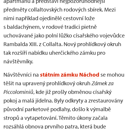
apartmánu a představí nejpozoruhodnější
předměty collaltovských rodových sbírek. Mezi
nimi například ojedinělé cestovní lože
s baldachýnem, v rodové tradici pietně
uchovávané jako polní lůžko císařského vojevůdce
Rambalda XIII. z Collalta. Nový prohlídkový okruh
tak rozšíří nabídku uherčického zámku pro
návštěvníky.
Návštěvníci na
státním zámku Náchod
se mohou
těšit na upravený prohlídkový okruh
Zámek za
Piccolominiů
, kde již prošly obměnou císařský
pokoj a malá jídelna. Byly odkryty a zrestaurovány
původní parketové podlahy, došlo k výmalbě
stropů a vytapetování. Těmito úkony začala
rozsáhlá obnova prvního patra, která bude