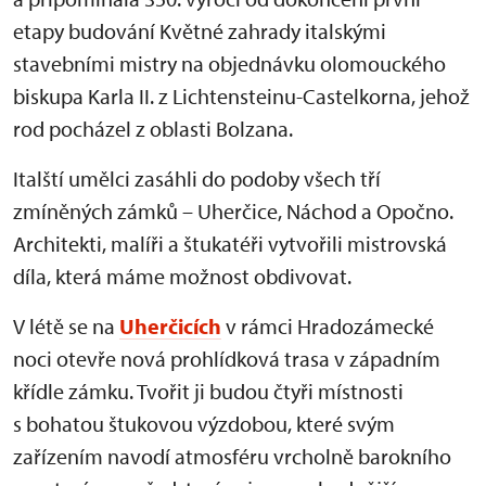
etapy budování Květné zahrady italskými
stavebními mistry na objednávku olomouckého
biskupa Karla II. z Lichtensteinu-Castelkorna, jehož
rod pocházel z oblasti Bolzana.
Italští umělci zasáhli do podoby všech tří
zmíněných zámků – Uherčice, Náchod a Opočno.
Architekti, malíři a štukatéři vytvořili mistrovská
díla, která máme možnost obdivovat.
V létě se na
Uherčicích
v rámci Hradozámecké
noci otevře nová prohlídková trasa v západním
křídle zámku. Tvořit ji budou čtyři místnosti
s bohatou štukovou výzdobou, které svým
zařízením navodí atmosféru vrcholně barokního