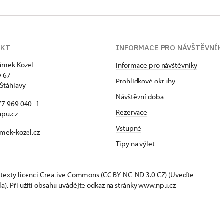
AKT
INFORMACE PRO NÁVŠTĚVNÍ
zámek Kozel
Informace pro návštěvníky
y 67
Prohlídkové okruhy
Štáhlavy
Návštěvní doba
7 969 040 -1
Rezervace
npu.cz
Vstupné
mek-kozel.cz
Tipy na výlet
 texty
licenci Creative Commons
(CC BY-NC-ND 3.0 CZ) (Uveďte
la). Při užití obsahu uvádějte odkaz na stránky www.npu.cz