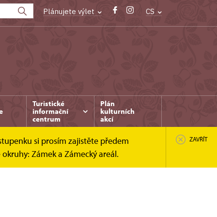
Plánujete výlet
CS
Turistické
Plán
e
informační
kulturních
centrum
akcí
stupenku si prosím zajistěte předem
ZAVŘÍT
é okruhy: Zámek a Zámecký areál.