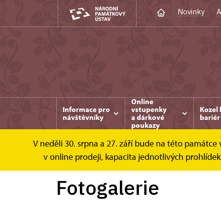
Novinky
A
Online
Informace pro
vstupenky
Kozel 
návštěvníky
a dárkové
bariér
poukazy
V neděli 30. srpna a 27. září bude na této památc
Kozel
Fotogalerie
v online prodeji, kapacita jednotlivých prohlí
Fotogalerie