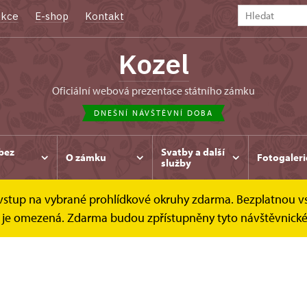
kce
E-shop
Kontakt
Kozel
oficiální webová prezentace státního zámku
DNEŠNÍ NÁVŠTĚVNÍ DOBA
bez
Svatby a další
O zámku
Fotogaleri
služby
e vstup na vybrané prohlídkové okruhy zdarma. Bezplatnou v
dek je omezená. Zdarma budou zpřístupněny tyto návštěvnick