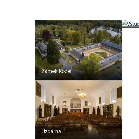
Inte
Zámek Kozel
Jízdárna