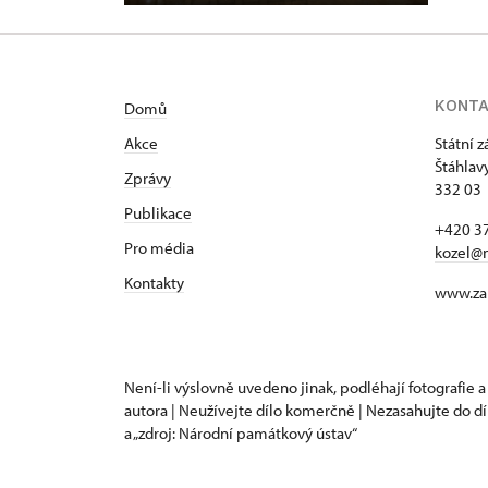
KONT
Domů
Akce
Státní 
Štáhlav
Zprávy
332 03 
Publikace
+420 37
Pro média
kozel@
Kontakty
www.za
Není-li výslovně uvedeno jinak, podléhají fotografie a
autora | Neužívejte dílo komerčně | Nezasahujte do dí
a „zdroj: Národní památkový ústav“