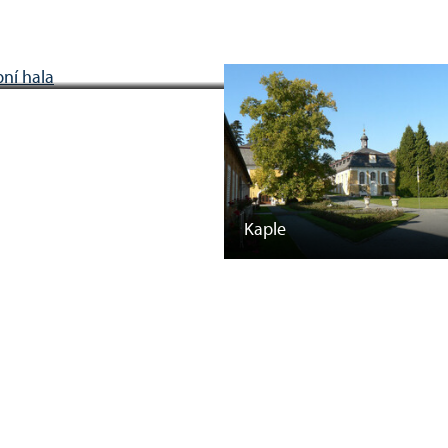
riéry zámku
Kaple