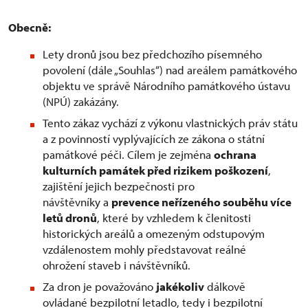
Obecně:
Lety dronů jsou bez předchozího písemného
povolení (dále „Souhlas“) nad areálem památkového
objektu ve správě Národního památkového ústavu
(NPÚ) zakázány.
Tento zákaz vychází z výkonu vlastnických práv státu
a z povinností vyplývajících ze zákona o státní
památkové péči. Cílem je zejména
ochrana
kulturních památek před rizikem poškození
,
zajištění jejich bezpečnosti pro
návštěvníky a
prevence neřízeného souběhu více
letů dronů
, které by vzhledem k členitosti
historických areálů a omezeným odstupovým
vzdálenostem mohly představovat reálné
ohrožení staveb i návštěvníků.
Za dron je považováno
jakékoliv
dálkově
ovládané bezpilotní letadlo, tedy i bezpilotní