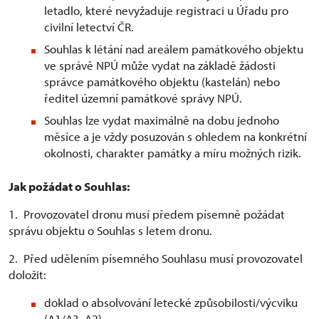
letadlo, které nevyžaduje registraci u Úřadu pro
civilní letectví ČR.
Souhlas k létání nad areálem památkového objektu
ve správě NPÚ může vydat na základě žádosti
správce památkového objektu (kastelán) nebo
ředitel územní památkové správy NPÚ.
Souhlas lze vydat maximálně na dobu jednoho
měsíce a je vždy posuzován s ohledem na konkrétní
okolnosti, charakter památky a míru možných rizik.
Jak požádat o Souhlas:
1. Provozovatel dronu musí předem písemně požádat
správu objektu o Souhlas s letem dronu.
2. Před udělením písemného Souhlasu musí provozovatel
doložit:
doklad o absolvování letecké způsobilosti/výcviku
(A1/A3, A2)