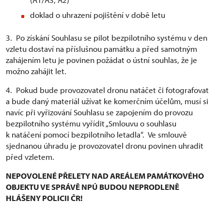
doklad o uhrazení pojištění v době letu
3. Po získání Souhlasu se pilot bezpilotního systému v den
vzletu dostaví na příslušnou památku a před samotným
zahájením letu je povinen požádat o ústní souhlas, že je
možno zahájit let.
4. Pokud bude provozovatel dronu natáčet či fotografovat
a bude daný materiál užívat ke komerčním účelům, musí si
navíc při vyřizování Souhlasu se zapojením do provozu
bezpilotního systému vyřídit „Smlouvu o souhlasu
k natáčení pomocí bezpilotního letadla“. Ve smlouvě
sjednanou úhradu je provozovatel dronu povinen uhradit
před vzletem.
NEPOVOLENÉ PŘELETY NAD AREÁLEM PAMÁTKOVÉHO
OBJEKTU VE SPRÁVĚ NPÚ BUDOU NEPRODLENĚ
HLÁŠENY POLICII ČR!