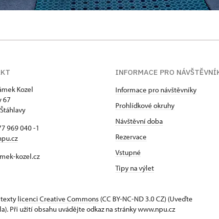
AKT
INFORMACE PRO NÁVŠTĚVNÍ
zámek Kozel
Informace pro návštěvníky
y 67
Prohlídkové okruhy
Štáhlavy
Návštěvní doba
7 969 040 -1
Rezervace
npu.cz
Vstupné
mek-kozel.cz
Tipy na výlet
 texty
licenci Creative Commons
(CC BY-NC-ND 3.0 CZ) (Uveďte
la). Při užití obsahu uvádějte odkaz na stránky www.npu.cz