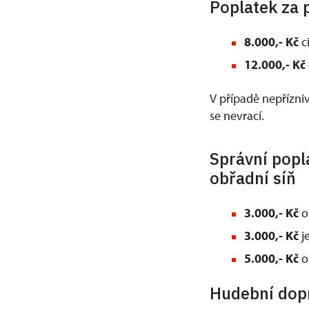
Poplatek za 
8.000,- Kč
ci
12.000,- Kč
V případě nepřízniv
se nevrací.
Správní popl
obřadní síň
3.000,- Kč
o
3.000,- Kč
j
5.000,- Kč
o
Hudební dop