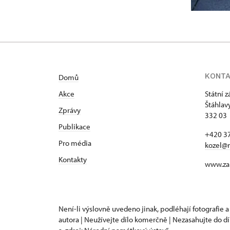
KONT
Domů
Akce
Státní 
Štáhlav
Zprávy
332 03 
Publikace
+420 37
Pro média
kozel@
Kontakty
www.za
Není-li výslovně uvedeno jinak, podléhají fotografie a
autora | Neužívejte dílo komerčně | Nezasahujte do dí