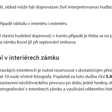
át, obřad může být doprovázen živě interpretovanou hudbo
řípadě obřadu v interiéru i exteriéru
t i vlastní hudební doprovod, v tomto případě je třeba se n
u zámku Kozel již při sepisování smlouvy.
í v interiérech zámku
meckých interiérech je nutné rezervovat s dostatečným před
ě 10 osob včetně fotografa. Poplatek za tuto službu činí
5.
 zastavení návštěvnického provozu po dobu jedné hodiny, 
tografování v interiérech zámku a využívání některého his