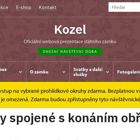
kce
E-shop
Kontakt
Kozel
oficiální webová prezentace státního zámku
DNEŠNÍ NÁVŠTĚVNÍ DOBA
bez
Svatby a další
O zámku
Fotogaleri
služby
e vstup na vybrané prohlídkové okruhy zdarma. Bezplatnou v
ník
dek je omezená. Zdarma budou zpřístupněny tyto návštěvnick
y spojené s konáním ob