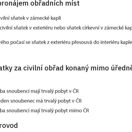
pronájem obřadních míst
vilní sňatek v zámecké kapli
civilní sňatek v exteriéru nebo sňatek církevní v zámecké kap
ého počasí se sňatek z exteriéru přesouvá do interiéru kaple
atky za civilní obřad konaný mimo úřed
ba snoubenci mají trvalý pobyt v ČR
eden snoubenec má trvalý pobyt v ČR
ba snoubenci mají trvalý pobyt mimo ČR
rovod