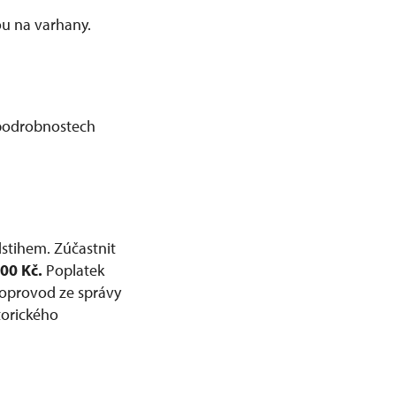
u na varhany.
a podrobnostech
stihem. Zúčastnit
000 Kč.
Poplatek
doprovod ze správy
torického