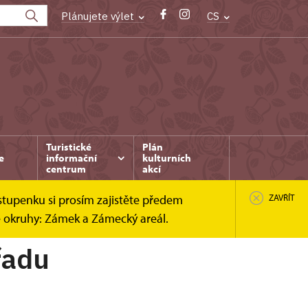
Plánujete výlet
CS
Turistické
Plán
e
informační
kulturních
centrum
akcí
stupenku si prosím zajistěte předem
ZAVŘÍT
é okruhy: Zámek a Zámecký areál.
řadu