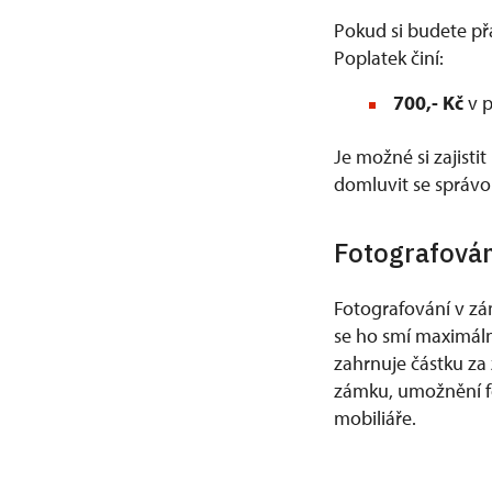
Pokud si budete př
Poplatek činí:
700,- Kč
v p
Je možné si zajisti
domluvit se správo
Fotografován
Fotografování v zá
se ho smí maximáln
zahrnuje částku za
zámku, umožnění fo
mobiliáře.