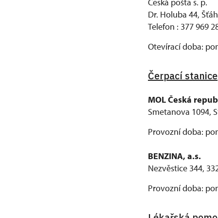
Česká pošta s. p.
Dr. Holuba 44, Šťáh
Telefon : 377 969 2
Otevírací doba: pon
Čerpací stanice
MOL Česká republi
Smetanova 1094, St
Provozní doba: pon
BENZINA, a.s.
Nezvěstice 344, 33
Provozní doba: pon
Lékařská pomo