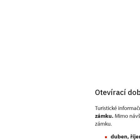
Otevírací do
Turistické informa
zámku.
Mimo návšt
zámku.
duben, říje