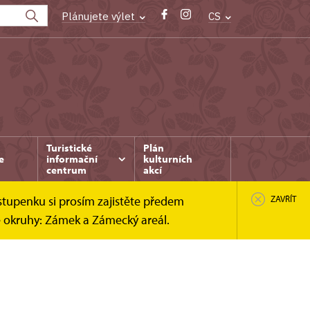
Plánujete výlet
CS
Turistické
Plán
e
informační
kulturních
centrum
akcí
stupenku si prosím zajistěte předem
ZAVŘÍT
é okruhy: Zámek a Zámecký areál.