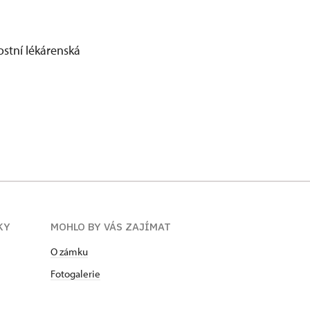
ostní lékárenská
KY
MOHLO BY VÁS ZAJÍMAT
O zámku
Fotogalerie