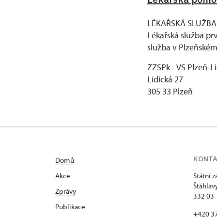
LÉKAŘSKÁ SLUŽBA
Lékařská služba pr
služba v Plzeňském 
ZZSPk - VS Plzeň-L
Lidická 27
305 33 Plzeň
KONT
Domů
Akce
Státní 
Štáhlav
Zprávy
332 03 
Publikace
+420 37