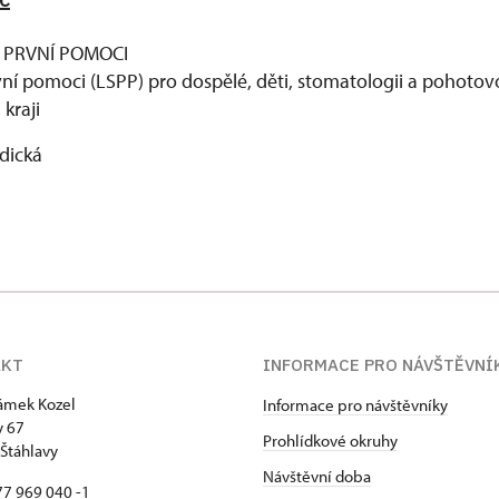
 PRVNÍ POMOCI
vní pomoci (LSPP) pro dospělé, děti, stomatologii a pohotov
kraji
idická
AKT
INFORMACE PRO NÁVŠTĚVNÍ
zámek Kozel
Informace pro návštěvníky
y 67
Prohlídkové okruhy
Štáhlavy
Návštěvní doba
7 969 040 -1