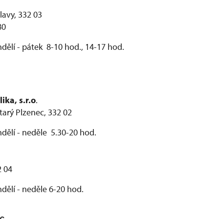
lavy, 332 03
80
dělí - pátek 8-10 hod., 14-17 hod.
ka, s.r.o
.
arý Plzenec, 332 02
dělí - neděle 5.30-20 hod.
2 04
dělí - neděle 6-20 hod.
c