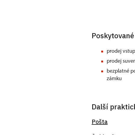
Poskytované
prodej vstup
prodej suve
bezplatné po
zámku
Další prakti
Pošta