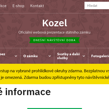
kce
E-shop
Kontakt
Kozel
oficiální webová prezentace státního zámku
DNEŠNÍ NÁVŠTĚVNÍ DOBA
bez
Svatby a další
O zámku
Fotogaleri
služby
e vstup na vybrané prohlídkové okruhy zdarma. Bezplatnou v
ůležité informace
dek je omezená. Zdarma budou zpřístupněny tyto návštěvnick
é informace