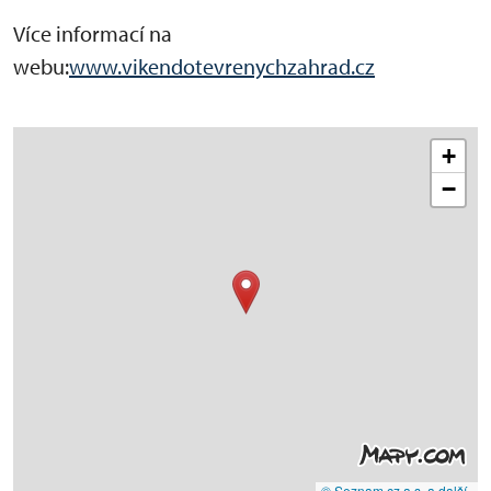
Více informací na
webu:
www.vikendotevrenychzahrad.cz
+
−
© Seznam.cz a.s. a další