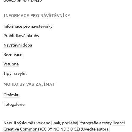
www.zamek-kozel.cz
INFORMACE PRO NÁVŠTĚVNÍKY
Informace pro návštěvníky
Prohlídkové okruhy
Návštěvní doba
Rezervace
Vstupné
Tipy na výlet
MOHLO BY VÁS ZAJÍMAT
O zámku
Fotogalerie
Není-li výslovně uvedeno jinak, podléhají fotografie a texty
licenci
Creative Commons
(CC BY-NC-ND 3.0 CZ) (Uveďte autora |