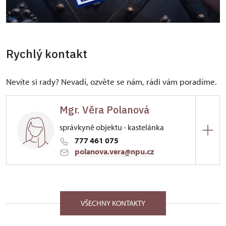
Rychlý kontakt
Nevíte si rady? Nevadí, ozvěte se nám, rádi vám poradíme.
Mgr. Věra Polanová
správkyně objektu - kastelánka
777 461 075
polanova.vera@npu.cz
ÚPS v Českých Budějovicích
67/, Štáhlavy 67 33203
VŠECHNY KONTAKTY