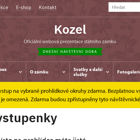
kce
E-shop
Kontakt
Kozel
oficiální webová prezentace státního zámku
DNEŠNÍ NÁVŠTĚVNÍ DOBA
bez
Svatby a další
O zámku
Fotogaleri
služby
e vstup na vybrané prohlídkové okruhy zdarma. Bezplatnou v
Online vstupenky
dek je omezená. Zdarma budou zpřístupněny tyto návštěvnick
vstupenky