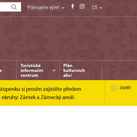
Plánujete výlet
CS
Turistické
Plán
e
informační
kulturních
centrum
akcí
stupenku si prosím zajistěte předem
ZAVŘÍT
é okruhy: Zámek a Zámecký areál.