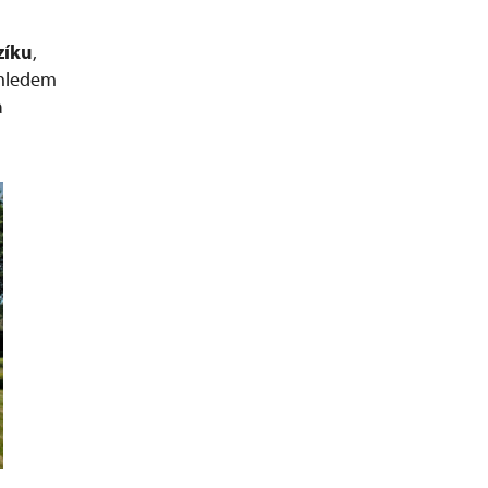
zíku
,
hledem
a