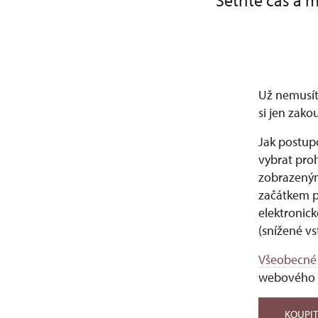
Šetříte čas a 
Už nemusít
si jen zako
Jak postupo
vybrat proh
zobrazeným
začátkem pr
elektronic
(snížené v
Všeobecné
webového 
KOUPIT