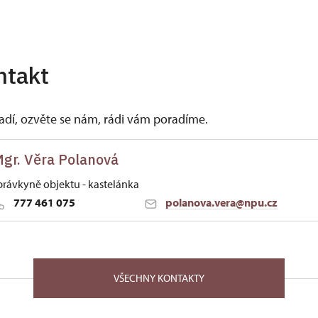
ntakt
vadí, ozvěte se nám, rádi vám poradíme.
gr. Věra Polanová
právkyně objektu - kastelánka
777 461 075
polanova.vera@npu.cz
ských Budějovicích
lavy 67 33203
VŠECHNY KONTAKTY