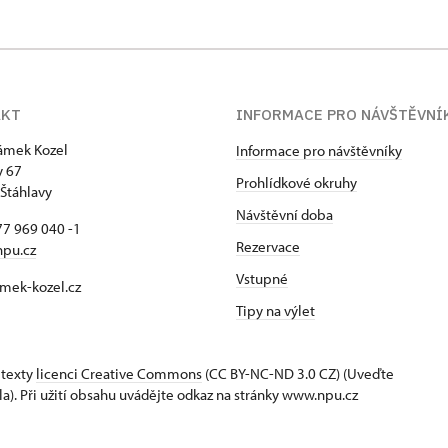
AKT
INFORMACE PRO NÁVŠTĚVNÍ
zámek Kozel
Informace pro návštěvníky
y 67
Prohlídkové okruhy
Štáhlavy
Návštěvní doba
7 969 040 -1
Rezervace
npu.cz
Vstupné
mek-kozel.cz
Tipy na výlet
 texty
licenci Creative Commons
(CC BY-NC-ND 3.0 CZ) (Uveďte
la). Při užití obsahu uvádějte odkaz na stránky www.npu.cz