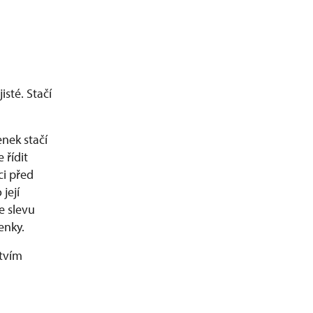
sté. Stačí
enek stačí
 řídit
i před
její
e slevu
enky.
tvím