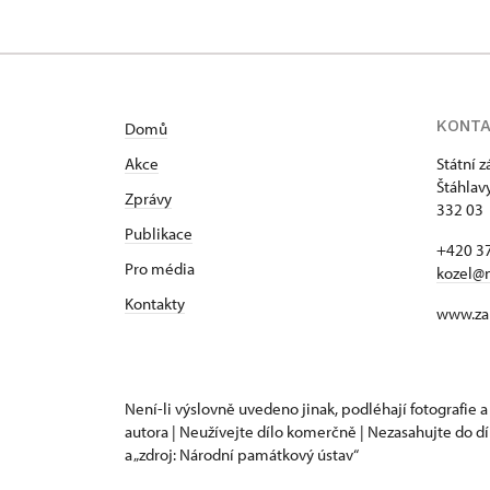
KONT
Domů
Akce
Státní 
Štáhlav
Zprávy
332 03 
Publikace
+420 37
Pro média
kozel@
Kontakty
www.za
Není-li výslovně uvedeno jinak, podléhají fotografie a
autora | Neužívejte dílo komerčně | Nezasahujte do dí
a „zdroj: Národní památkový ústav“