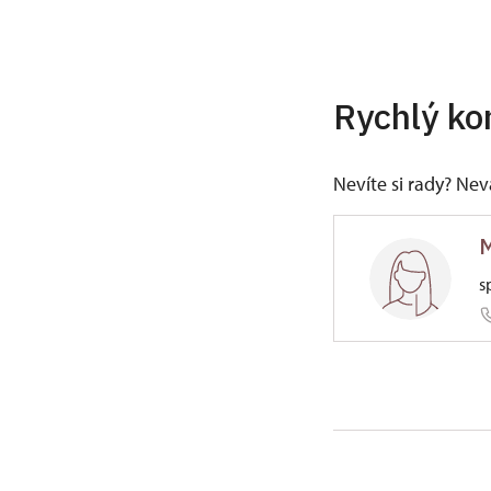
Rychlý ko
Nevíte si rady? Ne
M
s
ÚPS v Če
67/, Štáh