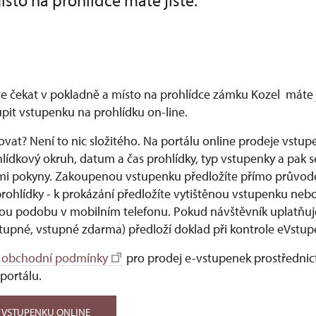
místo na prohlídce máte jisté.
e čekat v pokladně a místo na prohlídce zámku Kozel máte ji
upit vstupenku na prohlídku on-line.
vat? Není to nic složitého. Na portálu online prodeje vstup
lídkový okruh, datum a čas prohlídky, typ vstupenky a pak se
i pokyny. Zakoupenou vstupenku předložíte přímo průvodc
ohlídky - k prokázání předložíte vytištěnou vstupenku nebo 
kou podobu v mobilním telefonu. Pokud návštěvník uplatňuj
stupné, vstupné zdarma) předloží doklad při kontrole eVstup
 obchodní podmínky
pro prodej e-vstupenek prostřednic
portálu.
 VSTUPENKU ONLINE