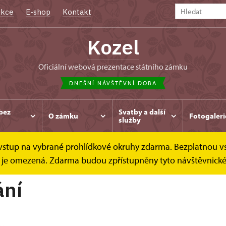
kce
E-shop
Kontakt
Kozel
oficiální webová prezentace státního zámku
DNEŠNÍ NÁVŠTĚVNÍ DOBA
bez
Svatby a další
O zámku
Fotogaleri
služby
e vstup na vybrané prohlídkové okruhy zdarma. Bezplatnou v
bytování
dek je omezená. Zdarma budou zpřístupněny tyto návštěvnick
ání