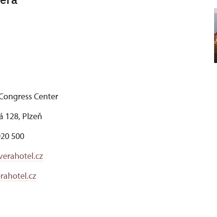
Congress Center
 128, Plzeň
020 500
erahotel.cz
ahotel.cz