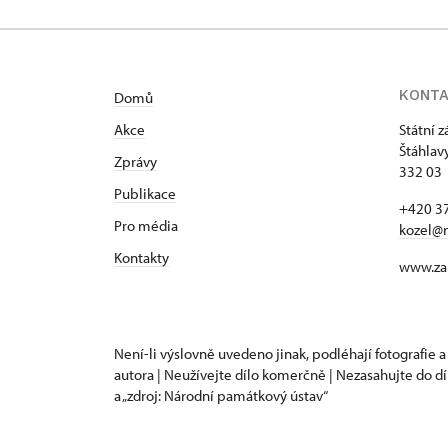
KONT
Domů
Akce
Státní 
Štáhlav
Zprávy
332 03 
Publikace
+420 37
Pro média
kozel@
Kontakty
www.za
Není-li výslovně uvedeno jinak, podléhají fotografie a
autora | Neužívejte dílo komerčně | Nezasahujte do dí
a „zdroj: Národní památkový ústav“