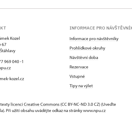
AKT
INFORMACE PRO NÁVŠTĚVNÍ
zámek Kozel
Informace pro návštěvníky
y 67
Prohlídkové okruhy
Štáhlavy
Návštěvní doba
7 969 040 -1
Rezervace
npu.cz
Vstupné
mek-kozel.cz
Tipy na výlet
 texty
licenci Creative Commons
(CC BY-NC-ND 3.0 CZ) (Uveďte
la). Při užití obsahu uvádějte odkaz na stránky www.npu.cz