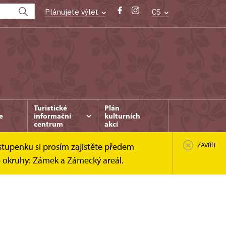
Plánujete výlet
CS
Turistické
Plán
e
informační
kulturních
centrum
akcí
stupenku si prosím zajistěte předem
ZAVŘÍT
é okruhy: Zámek a Zámecký areál.