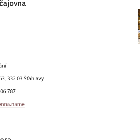
čajovna
ání
63, 332 03 Šťahlavy
406 787
enna.name
era