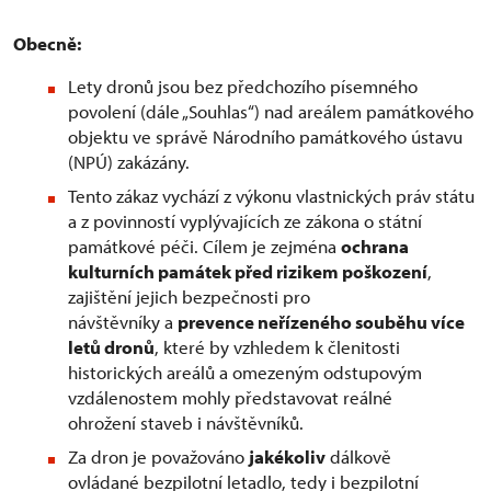
Obecně:
Lety dronů jsou bez předchozího písemného
povolení (dále „Souhlas“) nad areálem památkového
objektu ve správě Národního památkového ústavu
(NPÚ) zakázány.
Tento zákaz vychází z výkonu vlastnických práv státu
a z povinností vyplývajících ze zákona o státní
památkové péči. Cílem je zejména
ochrana
kulturních památek před rizikem poškození
,
zajištění jejich bezpečnosti pro
návštěvníky a
prevence neřízeného souběhu více
letů dronů
, které by vzhledem k členitosti
historických areálů a omezeným odstupovým
vzdálenostem mohly představovat reálné
ohrožení staveb i návštěvníků.
Za dron je považováno
jakékoliv
dálkově
ovládané bezpilotní letadlo, tedy i bezpilotní