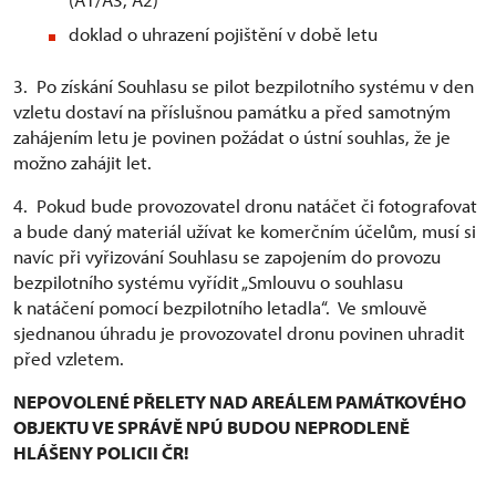
doklad o uhrazení pojištění v době letu
3. Po získání Souhlasu se pilot bezpilotního systému v den
vzletu dostaví na příslušnou památku a před samotným
zahájením letu je povinen požádat o ústní souhlas, že je
možno zahájit let.
4. Pokud bude provozovatel dronu natáčet či fotografovat
a bude daný materiál užívat ke komerčním účelům, musí si
navíc při vyřizování Souhlasu se zapojením do provozu
bezpilotního systému vyřídit „Smlouvu o souhlasu
k natáčení pomocí bezpilotního letadla“. Ve smlouvě
sjednanou úhradu je provozovatel dronu povinen uhradit
před vzletem.
NEPOVOLENÉ PŘELETY NAD AREÁLEM PAMÁTKOVÉHO
OBJEKTU VE SPRÁVĚ NPÚ BUDOU NEPRODLENĚ
HLÁŠENY POLICII ČR!