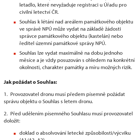
letadlo, které nevyžaduje registraci u Úřadu pro
civilní letectví ČR.
Souhlas k létání nad areálem památkového objektu
ve správě NPÚ může vydat na základě žádosti
správce památkového objektu (kastelán) nebo
ředitel územní památkové správy NPÚ.
Souhlas lze vydat maximálně na dobu jednoho
měsíce a je vždy posuzován s ohledem na konkrétní
okolnosti, charakter památky a míru možných rizik.
Jak požádat o Souhlas:
1. Provozovatel dronu musí předem písemně požádat
správu objektu o Souhlas s letem dronu.
2. Před udělením písemného Souhlasu musí provozovatel
doložit:
doklad o absolvování letecké způsobilosti/výcviku
(A1/A3, A2)