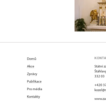
KONT
Domů
Akce
Státní 
Štáhlav
Zprávy
332 03 
Publikace
+420 37
Pro média
kozel@
Kontakty
www.za