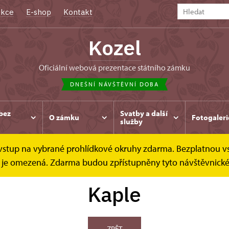
kce
E-shop
Kontakt
Kozel
oficiální webová prezentace státního zámku
DNEŠNÍ NÁVŠTĚVNÍ DOBA
bez
Svatby a další
O zámku
Fotogaleri
služby
e vstup na vybrané prohlídkové okruhy zdarma. Bezplatnou v
dek je omezená. Zdarma budou zpřístupněny tyto návštěvnick
Kaple
ZPĚT