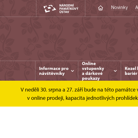
Novinky
A
Online
Informace pro
vstupenky
Kozel 
návštěvníky
a dárkové
bariér
poukazy
V neděli 30. srpna a 27. září bude na této památc
Kozel
Fotogalerie
Kaple
v online prodeji, kapacita jednotlivých prohlí