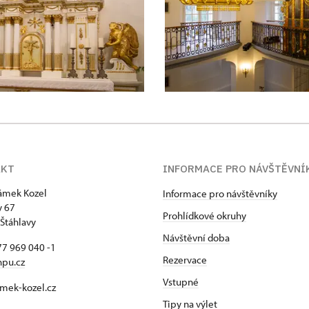
AKT
INFORMACE PRO NÁVŠTĚVNÍ
zámek Kozel
Informace pro návštěvníky
y 67
Prohlídkové okruhy
Štáhlavy
Návštěvní doba
7 969 040 -1
Rezervace
npu.cz
Vstupné
mek-kozel.cz
Tipy na výlet