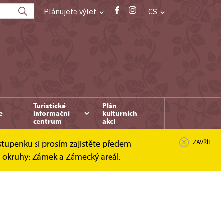
Plánujete výlet
CS
Turistické
Plán
e
informační
kulturních
centrum
akcí
stupenku si prosím zajistěte předem
ZAVŘÍT
é okruhy: Zámek a Zámecký areál.