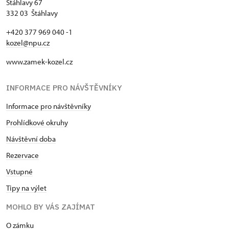
Štáhlavy 67
332 03 Štáhlavy
+420 377 969 040 -1
kozel@npu.cz
www.zamek-kozel.cz
INFORMACE PRO NÁVŠTĚVNÍKY
Informace pro návštěvníky
Prohlídkové okruhy
Návštěvní doba
Rezervace
Vstupné
Tipy na výlet
MOHLO BY VÁS ZAJÍMAT
O zámku