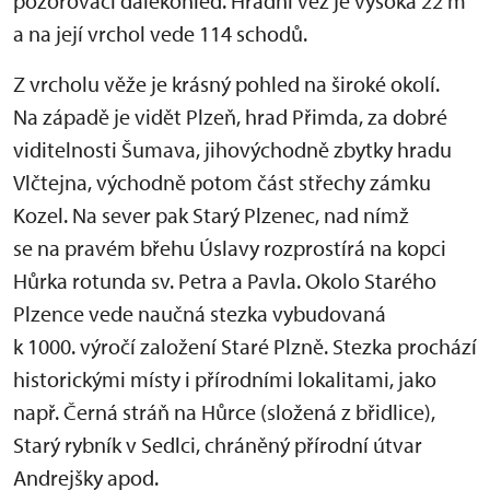
pozorovací dalekohled. Hradní věž je vysoká 22 m
a na její vrchol vede 114 schodů.
Z vrcholu věže je krásný pohled na široké okolí.
Na západě je vidět Plzeň, hrad Přimda, za dobré
viditelnosti Šumava, jihovýchodně zbytky hradu
Vlčtejna, východně potom část střechy zámku
Kozel. Na sever pak Starý Plzenec, nad nímž
se na pravém břehu Úslavy rozprostírá na kopci
Hůrka rotunda sv. Petra a Pavla. Okolo Starého
Plzence vede naučná stezka vybudovaná
k 1000. výročí založení Staré Plzně. Stezka prochází
historickými místy i přírodními lokalitami, jako
např. Černá stráň na Hůrce (složená z břidlice),
Starý rybník v Sedlci, chráněný přírodní útvar
Andrejšky apod.