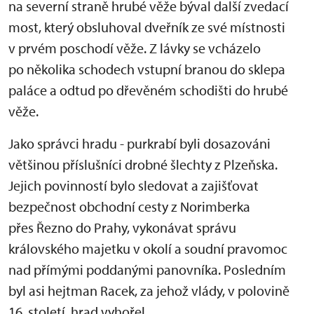
na severní straně hrubé věže býval další zvedací
most, který obsluhoval dveřník ze své místnosti
v prvém poschodí věže. Z lávky se vcházelo
po několika schodech vstupní branou do sklepa
paláce a odtud po dřevěném schodišti do hrubé
věže.
Jako správci hradu - purkrabí byli dosazováni
většinou příslušníci drobné šlechty z Plzeňska.
Jejich povinností bylo sledovat a zajišťovat
bezpečnost obchodní cesty z Norimberka
přes Řezno do Prahy, vykonávat správu
královského majetku v okolí a soudní pravomoc
nad přímými poddanými panovníka. Posledním
byl asi hejtman Racek, za jehož vlády, v polovině
16. století, hrad vyhořel.