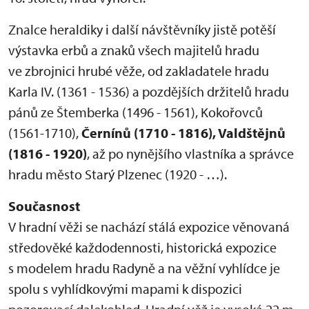
Znalce heraldiky i další návštěvníky jistě potěší
výstavka erbů a znaků všech majitelů hradu
ve zbrojnici hrubé věže, od zakladatele hradu
Karla IV. (1361 - 1536) a pozdějších držitelů hradu
pánů ze Štemberka (1496 - 1561), Kokořovců
(1561-1710),
Černínů (1710 - 1816), Valdštějnů
(1816 - 1920)
, až po nynějšího vlastníka a správce
hradu město Starý Plzenec (1920 - …).
Současnost
V hradní věži se nachází stálá expozice věnovaná
středověké každodennosti, historická expozice
s modelem hradu Radyně a na věžní vyhlídce je
spolu s vyhlídkovými mapami k dispozici