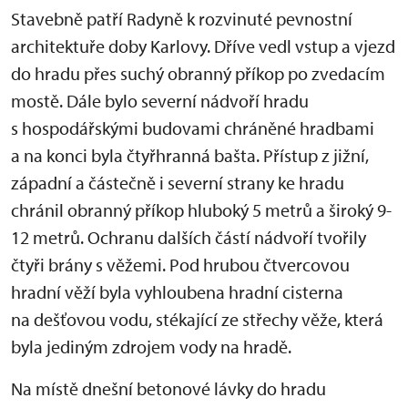
Stavebně patří Radyně k rozvinuté pevnostní
architektuře doby Karlovy. Dříve vedl vstup a vjezd
do hradu přes suchý obranný příkop po zvedacím
mostě. Dále bylo severní nádvoří hradu
s hospodářskými budovami chráněné hradbami
a na konci byla čtyřhranná bašta. Přístup z jižní,
západní a částečně i severní strany ke hradu
chránil obranný příkop hluboký 5 metrů a široký 9-
12 metrů. Ochranu dalších částí nádvoří tvořily
čtyři brány s věžemi. Pod hrubou čtvercovou
hradní věží byla vyhloubena hradní cisterna
na dešťovou vodu, stékající ze střechy věže, která
byla jediným zdrojem vody na hradě.
Na místě dnešní betonové lávky do hradu